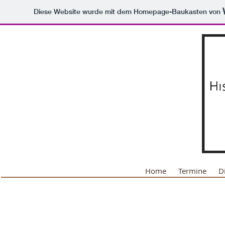
Diese Website wurde mit dem Homepage-Baukasten von
Home
Termine
D
Ordnen nach
Filter
Alles löschen
Filter